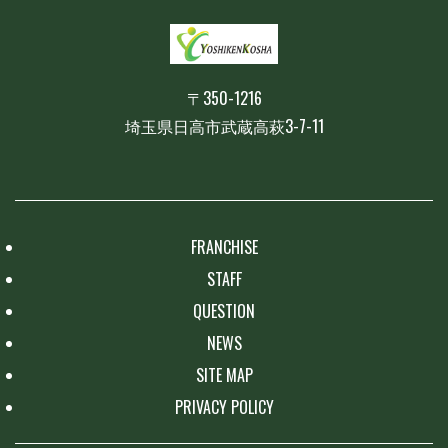
〒350-1216
埼玉県日高市武蔵高萩3-7-11
FRANCHISE
STAFF
QUESTION
NEWS
SITE MAP
PRIVACY POLICY